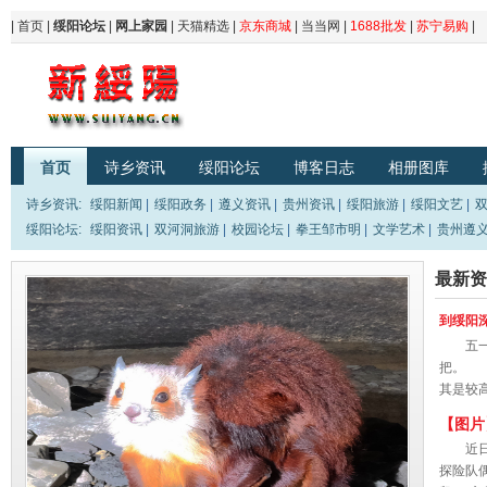
|
首页
|
绥阳论坛
|
网上家园
|
天猫精选
|
京东商城
|
当当网
|
1688批发
|
苏宁易购
|
首页
诗乡资讯
绥阳论坛
博客日志
相册图库
诗乡资讯
:
绥阳新闻
|
绥阳政务
|
遵义资讯
|
贵州资讯
|
绥阳旅游
|
绥阳文艺
|
绥阳论坛
:
绥阳资讯
|
双河洞旅游
|
校园论坛
|
拳王邹市明
|
文学艺术
|
贵州遵
最新资
到绥阳
五一小
把。 
其是较
年...
【图片
近日，
探险队