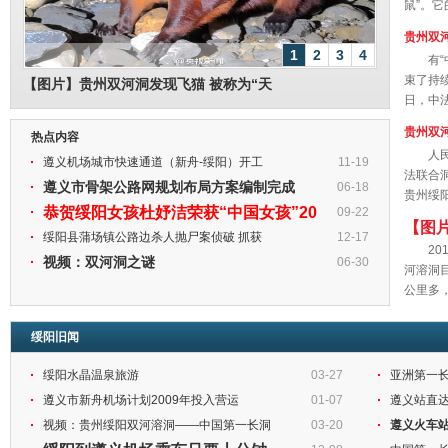
鼠”。它
贵州双
1
2
3
4
有“中
束了持续
【图片】贵州双河洞发现飞猫 被称为“天
日，中法
贵州双河
热点内容
人民网
遵义机场城市快速通道（新舟-绥阳）开工
11-19
法联合
遵义市骨架公路网规划布局方案编制完成
06-18
贵州绥阳
恭贺绥阳女孩杜妤洁荣获“中国女孩”20
09-22
【图片
绥阳县蒲场镇公路边杀人抛尸案侦破 抓获
12-17
1
201
双河
视频：双河洞之谜
06-30
河溶洞目
公里多
洞...
绥阳旧闻
绥阳水晶温泉旅游
03-27
亚洲第一
遵义市新舟机场计划2009年投入营运
01-07
遵义站直达
视频：贵州绥阳双河溶洞——中国第一长洞
03-20
遵义火车