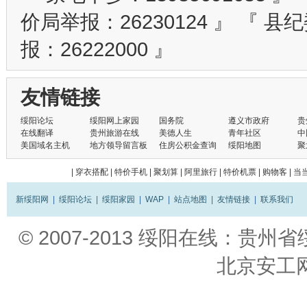
价局举报：26230124 』 『 县
报：26222000 』
友情链接
绥阳论坛
绥阳网上家园
国务院
遵义市政府
贵
在线翻译
贵州旅游在线
美德人生
青年社区
中
美国域名主机
地方领导留言板
住房公积金查询
绥阳地图
聚
|
穿衣搭配
|
特价手机
|
聚划算
|
阿里旅行
|
特价机票
|
购物客
|
当
新绥阳网
|
绥阳论坛
|
绥阳家园
|
WAP
|
站点地图
|
友情链接
|
联系我们
© 2007-2013
绥阳在线：贵州省
北京
安工