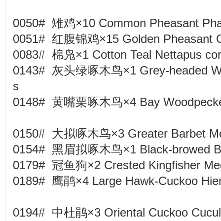
0050# 雉鸡×10 Common Pheasant Phas
0051# 红腹锦鸡×15 Golden Pheasant Ch
0083# 棉凫×1 Cotton Teal Nettapus co
0143# 灰头绿啄木鸟×1 Grey-headed Woo
s
0148# 黄嘴栗啄木鸟×4 Bay Woodpecker Bl
0150# 大拟啄木鸟×3 Greater Barbet Me
0154# 黑眉拟啄木鸟×1 Black-browed Bar
0179# 冠鱼狗×2 Crested Kingfisher Meg
0189# 鹰鹃×4 Large Hawk-Cuckoo Hiero
0194# 中杜鹃×3 Oriental Cuckoo Cucul