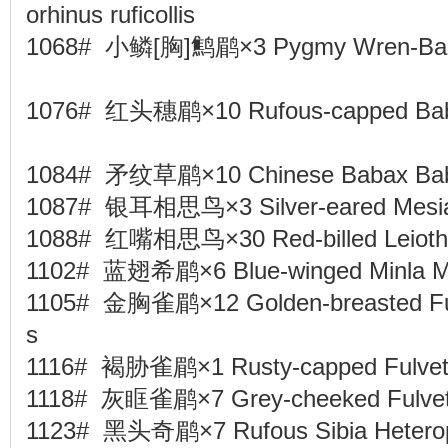
orhinus ruficollis
1068# 小鳞[胸]鹪鹛×3 Pygmy Wren-Babbl
1076# 红头穗鹛×10 Rufous-capped Babble
1084# 矛纹草鹛×10 Chinese Babax Bab
1087# 银耳相思鸟×3 Silver-eared Mesia L
1088# 红嘴相思鸟×30 Red-billed Leiothri
1102# 蓝翅希鹛×6 Blue-winged Minla Mi
1105# 金胸雀鹛×12 Golden-breasted Fulve
s
1116# 褐胁雀鹛×1 Rusty-capped Fulvett
1118# 灰眶雀鹛×7 Grey-cheeked Fulvett
1123# 黑头奇鹛×7 Rufous Sibia Hetero