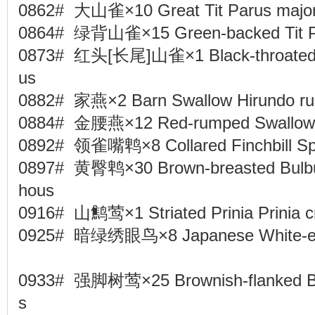
0862# 大山雀×10 Great Tit Parus maj
0864# 绿背山雀×15 Green-backed Tit P
0873# 红头[长尾]山雀×1 Black-throated Ti
us
0882# 家燕×2 Barn Swallow Hirundo ru
0884# 金腰燕×12 Red-rumped Swallow 
0892# 领雀嘴鹎×8 Collared Finchbill Sp
0897# 黄臀鹎×30 Brown-breasted Bulbul
hous
0916# 山鹪莺×1 Striated Prinia Prinia c
0925# 暗绿绣眼鸟×8 Japanese White-eye
0933# 强脚树莺×25 Brownish-flanked Bus
s