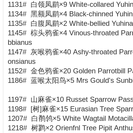
1131# 白领凤鹛×9 White-collared Yuhin
1134# 黑额凤鹛×4 Black-chinned Yuhina
1135# 白腹凤鹛×2 White-bellied Yuhina
1145# 棕头鸦雀×4 Vinous-throated Parrot
bbianus
1147# 灰喉鸦雀×40 Ashy-throated Parrotb
onsianus
1152# 金色鸦雀×20 Golden Parrotbill Pa
1186# 蓝喉太阳鸟×5 Mrs Gould's Sunbird
1197# 山麻雀×10 Russet Sparrow Passe
1198# [树]麻雀×15 Eurasian Tree Spar
1207# 白鹡鸰×5 White Wagtail Motacill
1218# 树鹨×2 Orienfnl Tree Pipit Anth