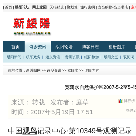
|
首页
|
绥阳论坛
|
网上家园
|
天猫精选
|
聚划算
|
旅行去啊
|
当当购物-当当书店
|
京
首页
诗乡资讯
绥阳论坛
博客日志
相册图库
绥阳新闻
|
绥阳政务
|
遵义资讯
|
贵州资讯
|
绥阳旅游
|
绥阳文艺
|
双河洞
你的位置：
新绥阳网
>>
诗乡资讯
>>
宽阔水
>> 详细内容
宽阔水自然保护区2007-5-2至5-
来源： 转载 发布者：
庭草
排行榜
时间：2007年5月19日 17:51
热度2
中国
观鸟
记录中心·第10349号观测记录