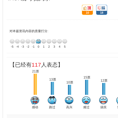
顶:
踩:
10
18
对本篇资讯内容的质量打分:
-5
-4
-3
-2
-1
0
1
2
3
4
5
【已经有
117
人表态】
21票
15票
13票
12票
10票
感动
路过
高兴
难过
搞笑