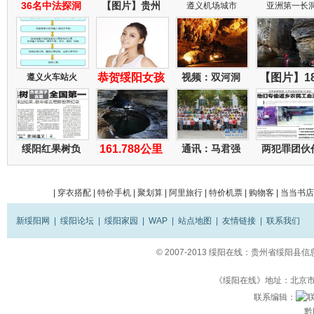
36名中法探洞
【图片】贵州
遵义机场城市
亚洲第一长
恭贺绥阳女孩
视频：双河洞
【图片】1
遵义火车站火
绥阳红果树负
161.788公里
通讯：马君强
两犯罪团伙
|
穿衣搭配
|
特价手机
|
聚划算
|
阿里旅行
|
特价机票
|
购物客
|
当当书店
新绥阳网
|
绥阳论坛
|
绥阳家园
|
WAP
|
站点地图
|
友情链接
|
联系我们
© 2007-2013
绥阳在线：贵州省绥阳县信
《绥阳在线》地址：北京市立
联系编辑：
黔