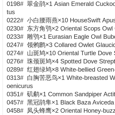
0198# 翠金鹃×1 Asian Emerald Cuckoo 
tus
0222# 小白腰雨燕×10 HouseSwift Apus 
0230# 东方角鸮×2 Oriental Scops Owl 
0233# 雕鸮×1 Eurasian Eagle Owl Bu
0247# 领鸺鹠×3 Collared Owlet Glaucid
0274# 山斑鸠×10 Oriental Turtle Dove St
0276# 珠颈斑鸠×4 Spotted Dove Strepto
0289# 红翅绿鸠×8 White-bellied Green-P
0313# 白胸苦恶鸟×1 White-breasted Wat
oenicurus
0351# 矶鹬×1 Common Sandpiper Actit
0457# 黑冠鹃隼×1 Black Baza Aviceda
0458# 凤头蜂鹰×2 Oriental Honey-buzzar