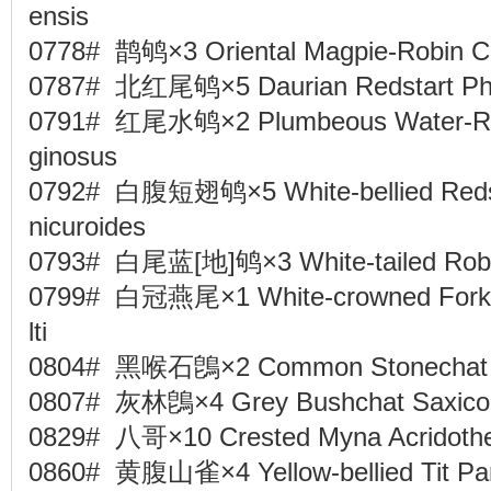
ensis
0778# 鹊鸲×3 Oriental Magpie-Robin C
0787# 北红尾鸲×5 Daurian Redstart Ph
0791# 红尾水鸲×2 Plumbeous Water-Redst
ginosus
0792# 白腹短翅鸲×5 White-bellied Redst
nicuroides
0793# 白尾蓝[地]鸲×3 White-tailed Rob
0799# 白冠燕尾×1 White-crowned Forktai
lti
0804# 黑喉石鵖×2 Common Stonechat S
0807# 灰林鵖×4 Grey Bushchat Saxicol
0829# 八哥×10 Crested Myna Acridother
0860# 黄腹山雀×4 Yellow-bellied Tit Pa