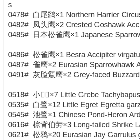
s
0478# 白尾鹞×1 Northern Harrier Circ
0482# 凤头鹰×2 Crested Goshawk Accipi
0485# 日本松雀鹰×1 Japanese Sparrowhaw
0486# 松雀鹰×1 Besra Accipiter virga
0487# 雀鹰×2 Eurasian Sparrowhawk Ac
0491# 灰脸鵟鹰×2 Grey-faced Buzzard Ea
0518# 小×7 Little Grebe Tachybapus 
0535# 白鹭×12 Little Egret Egretta gar
0545# 池鹭×1 Chinese Pond-Heron Ar
0616# 棕背伯劳×3 Long-tailed Shrike L
0621# 松鸦×20 Eurasian Jay Garrulus 