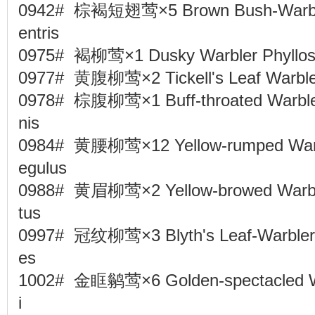
0942# 棕褐短翅莺×5 Brown Bush-Warbler
entris
0975# 褐柳莺×1 Dusky Warbler Phyllos
0977# 黄腹柳莺×2 Tickell's Leaf Warbler
0978# 棕腹柳莺×1 Buff-throated Warbler 
nis
0984# 黄腰柳莺×12 Yellow-rumped Warbl
egulus
0988# 黄眉柳莺×2 Yellow-browed Warbler
tus
0997# 冠纹柳莺×3 Blyth's Leaf-Warbler P
es
1002# 金眶鹟莺×6 Golden-spectacled War
i