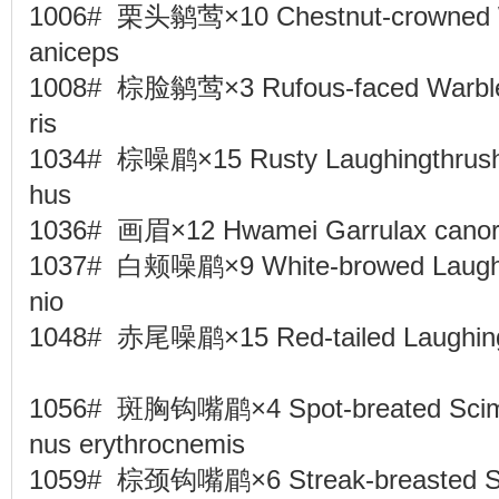
1006# 栗头鹟莺×10 Chestnut-crowned Wa
aniceps
1008# 棕脸鹟莺×3 Rufous-faced Warbler
ris
1034# 棕噪鹛×15 Rusty Laughingthrush 
hus
1036# 画眉×12 Hwamei Garrulax can
1037# 白颊噪鹛×9 White-browed Laughin
nio
1048# 赤尾噪鹛×15 Red-tailed Laughingt
1056# 斑胸钩嘴鹛×4 Spot-breated Scimit
nus erythrocnemis
1059# 棕颈钩嘴鹛×6 Streak-breasted Sci