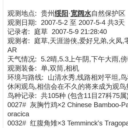
观测地点: 贵州
绥阳
·
宽阔水
自然保护
观测日期: 2007-5-2 至 2007-5-4 共3天
记录者: 庭草 2007-5-9 21:28:40
观测者: 庭草,天涯游侠,爱好兄弟,火凤,零
AR
天气情况: 5.2晴,5.3上午阴,下午大雨,傍
观测装备: 单,双筒,相机
环境与路线: 山清水秀,线路相对平坦,鸟
休闲观鸟,相信会在不久的将来成为观鸟
鸟种记录: 共105种 (包含11目27科75属
0027# 灰胸竹鸡×2 Chinese Bamboo-Partr
oracica
0032# 红腹角雉×3 Temminck's Tragopan