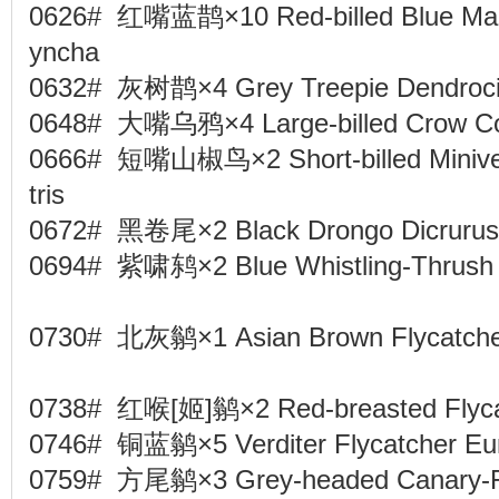
0626# 红嘴蓝鹊×10 Red-billed Blue Magp
yncha
0632# 灰树鹊×4 Grey Treepie Dendroci
0648# 大嘴乌鸦×4 Large-billed Crow C
0666# 短嘴山椒鸟×2 Short-billed Minivet 
tris
0672# 黑卷尾×2 Black Drongo Dicruru
0694# 紫啸鸫×2 Blue Whistling-Thrush 
0730# 北灰鹟×1 Asian Brown Flycatche
0738# 红喉[姬]鹟×2 Red-breasted Flyca
0746# 铜蓝鹟×5 Verditer Flycatcher Eu
0759# 方尾鹟×3 Grey-headed Canary-Fly