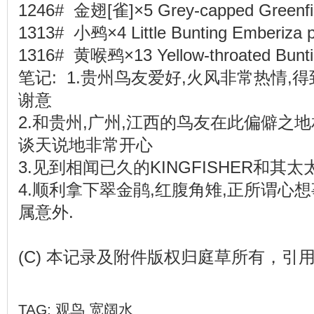
1246# 金翅[雀]×5 Grey-capped Greenfin
1313# 小鹀×4 Little Bunting Emberiza p
1316# 黄喉鹀×13 Yellow-throated Bunti
笔记: 1.贵州鸟友爱好,火风非常热情,
谢意
2.和贵州,广州,江西的鸟友在此偏僻之地
谈天说地非常开心
3.见到相闻已久的KINGFISHER和其
4.顺利拿下翠金鹃,红腹角雉,正所谓心
属意外.
(C) 本记录及附件版权归庭草所有，引
TAG:
观鸟
宽阔水