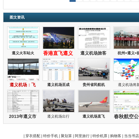
图文资讯
香港直飞遵义
遵义机场旅客
遵义火车站火
杭州=遵义=
遵义机场：飞
遵义机场至成
贵州省民航机
遵义机场将
2013年遵义市
春秋航空
遵义机场出行
遵义机场直飞
|
穿衣搭配
|
特价手机
|
聚划算
|
阿里旅行
|
特价机票
|
购物客
|
当当书店