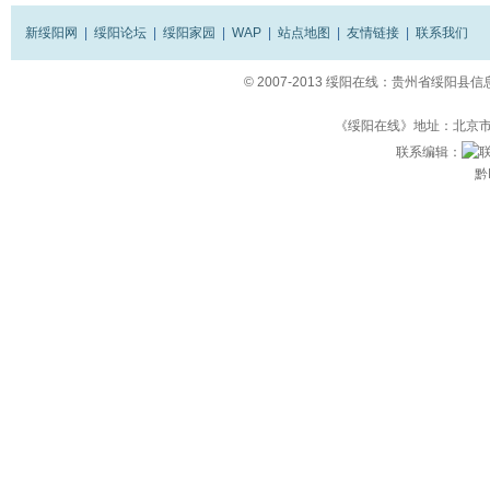
新绥阳网
|
绥阳论坛
|
绥阳家园
|
WAP
|
站点地图
|
友情链接
|
联系我们
© 2007-2013
绥阳在线：贵州省绥阳县信
《绥阳在线》地址：北京市立
联系编辑：
黔