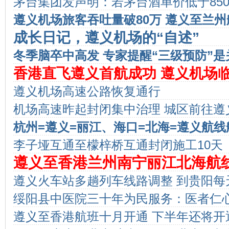
茅台集团发声明：若茅台酒单价低于85
遵义机场旅客吞吐量破80万 遵义至兰州
成长日记，遵义机场的“自述”
冬季脑卒中高发 专家提醒“三级预防”是
香港直飞遵义首航成功 遵义机场
遵义机场高速公路恢复通行
开放
机场高速昨起封闭集中治理 城区前往遵
杭州=遵义=丽江、海口=北海=遵义航
或绥阳
李子垭互通至檬梓桥互通封闭施工10天
遵义至香港兰州南宁丽江北海航
遵义火车站多趟列车线路调整 到贵阳每
式开通
绥阳县中医院三十年为民服务：医者仁
遵义至香港航班十月开通 下半年还将开