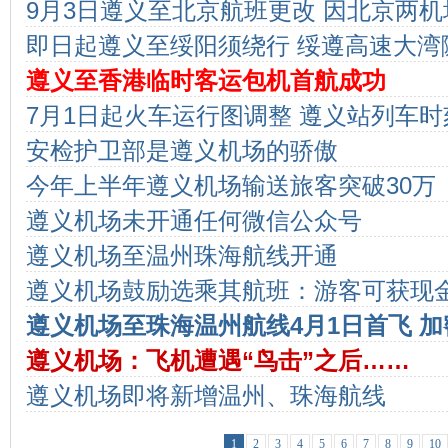
9月3日遵义至北京航班更改 因北京两机
线
即日起遵义至绥阳须绕行 绥遵高速大湾
遵义至香港临时客运包机首航成功
7月1日起火车运行图调整 遵义站列车
安检护卫部是遵义机场的骄傲
今年上半年遵义机场输送旅客突破30万
遵义机场未开通任何微信公众号
遵义机场至温州珠海航线开通
遵义机场鼓励选乘其航班：游客可获现
遵义机场至珠海温州航线4月1日首飞 
遵义机场：飞机遭遇“鸟击”之后……
天一班
遵义机场即将新增温州、珠海航线
1
2
3
4
5
6
7
8
9
10