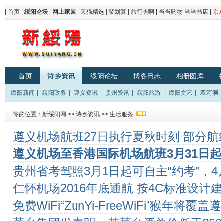
|
首页
|
绥阳论坛
|
网上家园
|
天猫精选
|
聚划算
|
旅行去啊
|
当当购物-当当书店
|
京
首页
诗乡资讯
绥阳论坛
博客日志
相册图库
绥阳新闻
|
绥阳政务
|
遵义资讯
|
贵州资讯
|
绥阳旅游
|
绥阳文艺
|
双河洞
你的位置：
新绥阳网
>>
诗乡资讯
>>
生活服务
遵义机场航班27日执行夏秋时刻 部分
遵义机场至香港国际机场航班3月31日
贵州省考驾照3月1日起可自主“约考”，
一班
仁怀机场2016年底通航 按4C标准设计
免费WiFi“ZunYi-FreeWiFi”猴年将