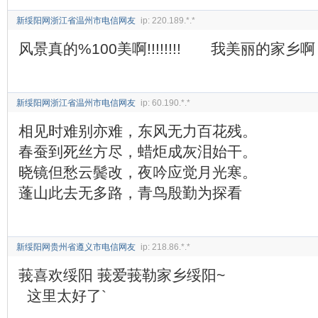
新绥阳网浙江省温州市电信网友
ip: 220.189.*.*
风景真的%100美啊!!!!!!!! 我美丽的家乡啊
新绥阳网浙江省温州市电信网友
ip: 60.190.*.*
相见时难别亦难，东风无力百花残。
春蚕到死丝方尽，蜡炬成灰泪始干。
晓镜但愁云鬓改，夜吟应觉月光寒。
蓬山此去无多路，青鸟殷勤为探看
新绥阳网贵州省遵义市电信网友
ip: 218.86.*.*
莪喜欢绥阳 莪爱莪勒家乡绥阳~
这里太好了`