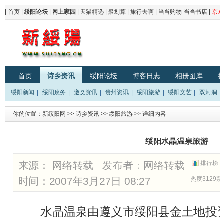
|
首页
|
绥阳论坛
|
网上家园
|
天猫精选
|
聚划算
|
旅行去啊
|
当当购物-当当书店
|
京
首页
诗乡资讯
绥阳论坛
博客日志
相册图库
绥阳新闻
|
绥阳政务
|
遵义资讯
|
贵州资讯
|
绥阳旅游
|
绥阳文艺
|
双河洞
你的位置：
新绥阳网
>>
诗乡资讯
>>
绥阳旅游
>> 详细内容
绥阳水晶温泉旅游
来源： 网络转载 发布者：
网络转载
排行榜
时间：2007年3月27日 08:27
热度3129
水晶温泉由遵义市绥阳县金土地投