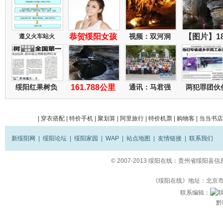
恭贺绥阳女孩
视频：双河洞
【图片】1
遵义火车站火
绥阳红果树负
161.788公里
通讯：马君强
两犯罪团伙
|
穿衣搭配
|
特价手机
|
聚划算
|
阿里旅行
|
特价机票
|
购物客
|
当当书店
新绥阳网
|
绥阳论坛
|
绥阳家园
|
WAP
|
站点地图
|
友情链接
|
联系我们
© 2007-2013
绥阳在线：贵州省绥阳县信
《绥阳在线》地址：北京市立
联系编辑：
黔