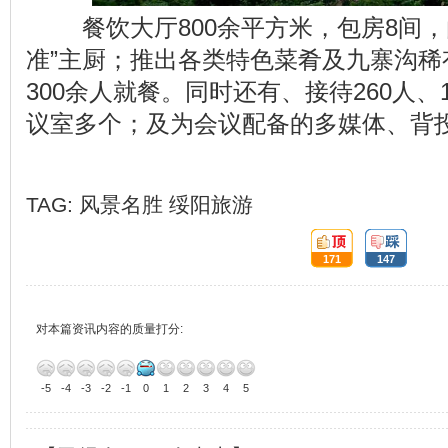
餐饮大厅800余平方米，包房8间，
准”主厨；推出各类特色菜肴及九寨沟稀
300余人就餐。同时还有、接待260人、
议室多个；及为会议配备的多媒体、背
TAG:
风景名胜
绥阳旅游
顶:
踩:
171
147
对本篇资讯内容的质量打分:
-5
-4
-3
-2
-1
0
1
2
3
4
5