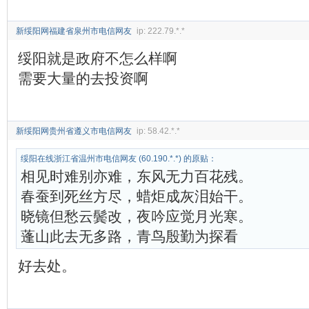
新绥阳网福建省泉州市电信网友
ip: 222.79.*.*
绥阳就是政府不怎么样啊
需要大量的去投资啊
新绥阳网贵州省遵义市电信网友
ip: 58.42.*.*
绥阳在线浙江省温州市电信网友 (60.190.*.*) 的原贴：
相见时难别亦难，东风无力百花残。
春蚕到死丝方尽，蜡炬成灰泪始干。
晓镜但愁云鬓改，夜吟应觉月光寒。
蓬山此去无多路，青鸟殷勤为探看
好去处。