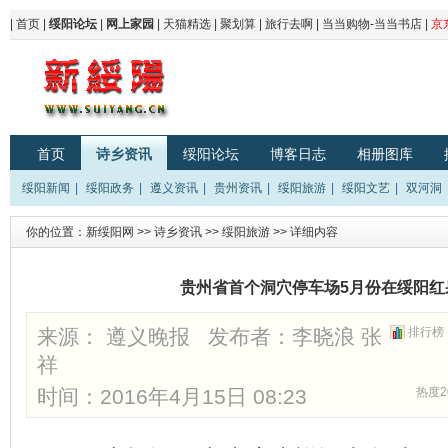
|
首页
|
绥阳论坛
|
网上家园
|
天猫精选
|
聚划算
|
旅行去啊
|
当当购物-当当书店
|
京
首页
诗乡资讯
绥阳论坛
博客日志
相册图库
绥阳新闻
|
绥阳政务
|
遵义资讯
|
贵州资讯
|
绥阳旅游
|
绥阳文艺
|
双河洞
你的位置：
新绥阳网
>>
诗乡资讯
>>
绥阳旅游
>> 详细内容
贵州省首个洞穴停车场5月份在绥阳红
来源： 遵义晚报 发布者：
李晓浪 张
排行榜
祥
时间：2016年4月15日 08:23
热度2