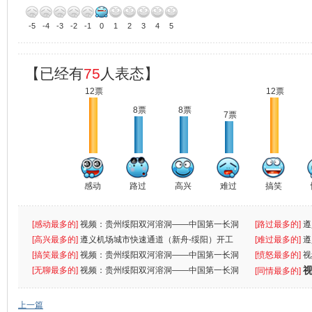
-5
-4
-3
-2
-1
0
1
2
3
4
5
【已经有
75
人表态】
12票
12票
8票
8票
7票
感动
路过
高兴
难过
搞笑
[感动最多的]
视频：贵州绥阳双河溶洞——中国第一长洞
[路过最多的]
遵
[高兴最多的]
遵义机场城市快速通道（新舟-绥阳）开工
[难过最多的]
遵
[搞笑最多的]
视频：贵州绥阳双河溶洞——中国第一长洞
[愤怒最多的]
视
[无聊最多的]
视频：贵州绥阳双河溶洞——中国第一长洞
[同情最多的]
上一篇