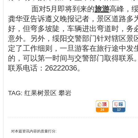
面对5月即将到来的
旅游
高峰，
龚华亚告诉遵义晚报记者，景区道路多
好，但弯多坡陡，车辆进出弯道时，务
意外。另外，绥阳交警部门针对辖区景
定了工作细则，一旦游客在旅行途中发
的，可以第一时间与交警部门取得联系
联系电话：26222036。
TAG:
红果树景区
攀岩
顶:
踩:
24
17
对本篇资讯内容的质量打分: