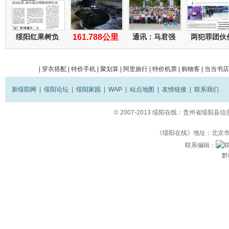
绥阳红果树负
161.788公里
通讯：马君强
两犯罪团伙
|
穿衣搭配
|
特价手机
|
聚划算
|
阿里旅行
|
特价机票
|
购物客
|
当当书店
新绥阳网
|
绥阳论坛
|
绥阳家园
|
WAP
|
站点地图
|
友情链接
|
联系我们
© 2007-2013
绥阳在线：贵州省绥阳县信
《绥阳在线》地址：北京市立
联系编辑：
黔